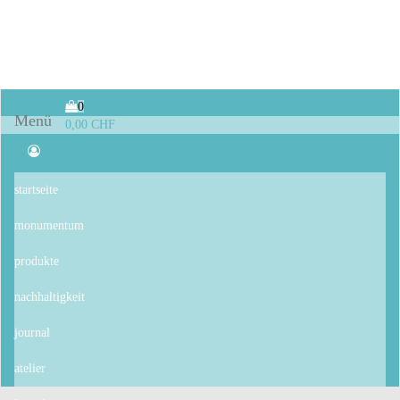
monumentum
0
Menü
0,00 CHF
startseite
monumentum
produkte
nachhaltigkeit
journal
atelier